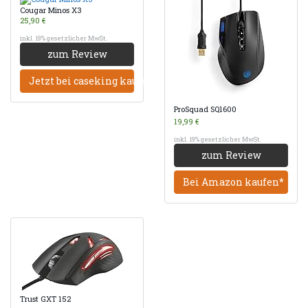
Cougar Minos X3
25,90 €
inkl. 19% gesetzlicher MwSt.
zum Review
Jetzt bei caseking kaufen*
ProSquad SQ1600
19,99 €
inkl. 19% gesetzlicher MwSt.
zum Review
Bei Amazon kaufen*
Trust GXT 152