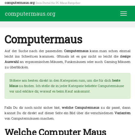
Skip
computermaus.org
Dein Portal für PC Maus Ratgeber
to
computermaus.org
Toggle
main
naviga
content
Computermaus
Auf der Suche nach der passenden
Computermaus
kann man schon einmal
leicht ins Schwitzen kommen. Oftmals ist es gar nicht so leicht die
riesige
Auswahl
an ergonomischen Mäusen, Funkmäusen oder auch Gaming Mäusen
zu überblicken.
Stöbere am besten direkt in den Kategorien rum, um die für dich
beste
Maus
zu finden. Ich stelle dir in jeder Kategorie beliebte Computermäuse
vor und erkläre dir, worauf es beim Kauf ankommt.
Falls Du dir noch nicht sicher bist,
welche Computermaus
zu dir passt, dann
kannst Du dir direkt auf dieser Seite ein Bild über die verschiedenen
Varianten
von Computermäusen machen.
Welche Computer Maus