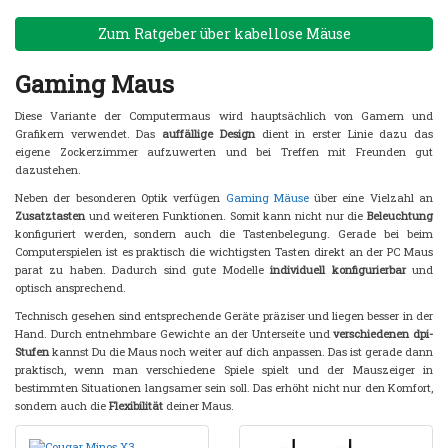
Zum Ratgeber über kabellose Mäuse
Gaming Maus
Diese Variante der Computermaus wird hauptsächlich von Gamern und
Grafikern verwendet. Das
auffällige Design
dient in erster Linie dazu das
eigene Zockerzimmer aufzuwerten und bei Treffen mit Freunden gut
dazustehen.
Neben der besonderen Optik verfügen
Gaming Mäuse
über eine Vielzahl an
Zusatztasten
und weiteren Funktionen. Somit kann nicht nur die
Beleuchtung
konfiguriert werden, sondern auch die Tastenbelegung. Gerade bei beim
Computerspielen ist es praktisch die wichtigsten Tasten direkt an der PC Maus
parat zu haben. Dadurch sind gute Modelle
individuell konfigurierbar
und
optisch ansprechend.
Technisch gesehen sind entsprechende Geräte präziser und liegen besser in der
Hand. Durch entnehmbare Gewichte an der Unterseite und
verschiedenen dpi-
Stufen
kannst Du die Maus noch weiter auf dich anpassen. Das ist gerade dann
praktisch, wenn man verschiedene Spiele spielt und der Mauszeiger in
bestimmten Situationen langsamer sein soll. Das erhöht nicht nur den Komfort,
sondern auch die
Flexibilität
deiner Maus.