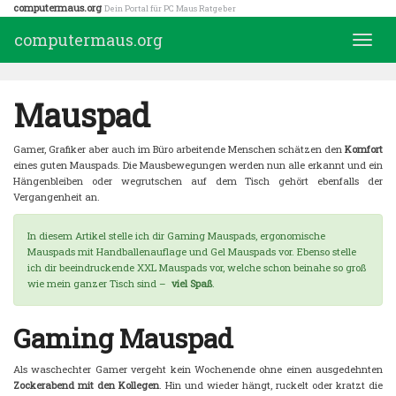
Skip
computermaus.org
Dein Portal für PC Maus Ratgeber
to
computermaus.org
Toggle
main
naviga
content
Mauspad
Gamer, Grafiker aber auch im Büro arbeitende Menschen schätzen den
Komfort
eines guten Mauspads. Die Mausbewegungen werden nun alle erkannt und ein
Hängenbleiben oder wegrutschen auf dem Tisch gehört ebenfalls der
Vergangenheit an.
In diesem Artikel stelle ich dir Gaming Mauspads, ergonomische
Mauspads mit Handballenauflage und Gel Mauspads vor. Ebenso stelle
ich dir beeindruckende XXL Mauspads vor, welche schon beinahe so groß
wie mein ganzer Tisch sind –
viel Spaß
.
Gaming Mauspad
Als waschechter Gamer vergeht kein Wochenende ohne einen ausgedehnten
Zockerabend mit den Kollegen
. Hin und wieder hängt, ruckelt oder kratzt die