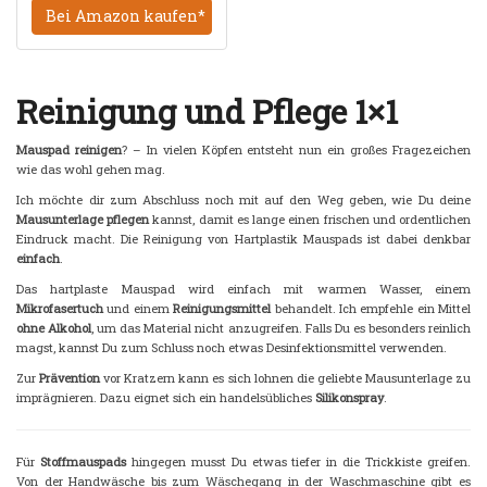
Bei Amazon kaufen*
Reinigung und Pflege 1×1
Mauspad reinigen
? – In vielen Köpfen entsteht nun ein großes Fragezeichen
wie das wohl gehen mag.
Ich möchte dir zum Abschluss noch mit auf den Weg geben, wie Du deine
Mausunterlage pflegen
kannst, damit es lange einen frischen und ordentlichen
Eindruck macht. Die Reinigung von Hartplastik Mauspads ist dabei denkbar
einfach
.
Das hartplaste Mauspad wird einfach mit warmen Wasser, einem
Mikrofasertuch
und einem
Reinigungsmittel
behandelt. Ich empfehle ein Mittel
ohne Alkohol
, um das Material nicht anzugreifen. Falls Du es besonders reinlich
magst, kannst Du zum Schluss noch etwas Desinfektionsmittel verwenden.
Zur
Prävention
vor Kratzern kann es sich lohnen die geliebte Mausunterlage zu
imprägnieren. Dazu eignet sich ein handelsübliches
Silikonspray
.
Für
Stoffmauspads
hingegen musst Du etwas tiefer in die Trickkiste greifen.
Von der Handwäsche bis zum Wäschegang in der Waschmaschine gibt es