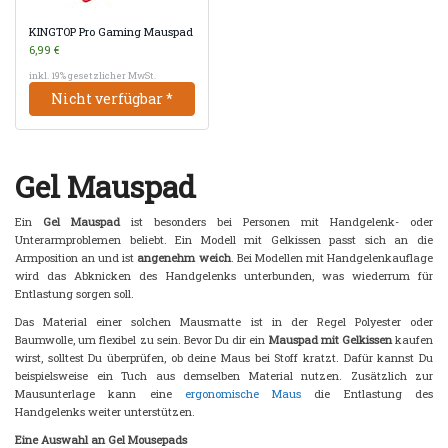
KINGTOP Pro Gaming Mauspad
6,99 €
inkl. 19% gesetzlicher MwSt.
Nicht verfügbar *
Gel Mauspad
Ein
Gel Mauspad
ist besonders bei Personen mit Handgelenk- oder
Unterarmproblemen beliebt. Ein Modell mit Gelkissen passt sich an die
Armposition an und ist
angenehm weich
. Bei Modellen mit Handgelenkauflage
wird das Abknicken des Handgelenks unterbunden, was wiederrum für
Entlastung sorgen soll.
Das Material einer solchen Mausmatte ist in der Regel Polyester oder
Baumwolle, um flexibel zu sein. Bevor Du dir ein
Mauspad mit Gelkissen
kaufen
wirst, solltest Du überprüfen, ob deine Maus bei Stoff kratzt. Dafür kannst Du
beispielsweise ein Tuch aus demselben Material nutzen. Zusätzlich zur
Mausunterlage kann eine
ergonomische Maus
die Entlastung des
Handgelenks weiter unterstützen.
Eine Auswahl an Gel Mousepads