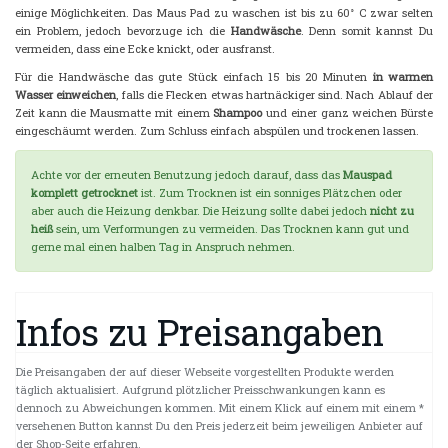
einige Möglichkeiten. Das Maus Pad zu waschen ist bis zu 60° C zwar selten
ein Problem, jedoch bevorzuge ich die
Handwäsche
. Denn somit kannst Du
vermeiden, dass eine Ecke knickt, oder ausfranst.
Für die Handwäsche das gute Stück einfach 15 bis 20 Minuten
in warmen
Wasser einweichen
, falls die Flecken etwas hartnäckiger sind. Nach Ablauf der
Zeit kann die Mausmatte mit einem
Shampoo
und einer ganz weichen Bürste
eingeschäumt werden. Zum Schluss einfach abspülen und trockenen lassen.
Achte vor der erneuten Benutzung jedoch darauf, dass das
Mauspad
komplett getrocknet
ist. Zum Trocknen ist ein sonniges Plätzchen oder
aber auch die Heizung denkbar. Die Heizung sollte dabei jedoch
nicht zu
heiß
sein, um Verformungen zu vermeiden. Das Trocknen kann gut und
gerne mal einen halben Tag in Anspruch nehmen.
Infos zu Preisangaben
Die Preisangaben der auf dieser Webseite vorgestellten Produkte werden
täglich aktualisiert. Aufgrund plötzlicher Preisschwankungen kann es
dennoch zu Abweichungen kommen. Mit einem Klick auf einem mit einem *
versehenen Button kannst Du den Preis jederzeit beim jeweiligen Anbieter auf
der Shop-Seite erfahren.