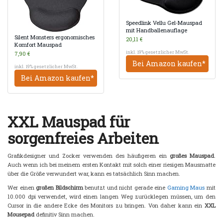
Speedlink Vellu Gel-Mauspad
mit Handballenauflage
Silent Monsters ergonomisches
20,11 €
Komfort Mauspad
inkl. 19% gesetzlicher MwSt.
7,90 €
Bei Amazon kaufen*
inkl. 19% gesetzlicher MwSt.
Bei Amazon kaufen*
XXL Mauspad für
sorgenfreies Arbeiten
Grafikdesigner und Zocker verwenden des häufigeren ein
großes Mauspad
.
Auch wenn ich bei meinem ersten Kontakt mit solch einer riesigen Mausmatte
über die Größe verwundert war, kann es tatsächlich Sinn machen.
Wer einen
großen Bildschirm
benutzt und nicht gerade eine
Gaming Maus
mit
10.000 dpi verwendet, wird einen langen Weg zurücklegen müssen, um den
Cursor in die andere Ecke des Monitors zu bringen. Von daher kann ein
XXL
Mousepad
definitiv Sinn machen.