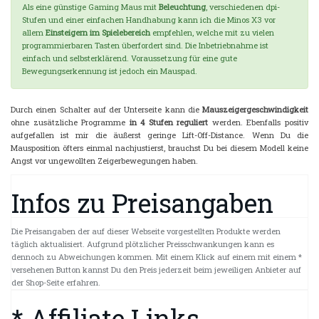
Als eine günstige Gaming Maus mit
Beleuchtung
, verschiedenen dpi-
Stufen und einer einfachen Handhabung kann ich die Minos X3 vor
allem
Einsteigern im Spielebereich
empfehlen, welche mit zu vielen
programmierbaren Tasten überfordert sind. Die Inbetriebnahme ist
einfach und selbsterklärend. Voraussetzung für eine gute
Bewegungserkennung ist jedoch ein Mauspad.
Durch einen Schalter auf der Unterseite kann die
Mauszeigergeschwindigkeit
ohne zusätzliche Programme
in 4 Stufen reguliert
werden. Ebenfalls positiv
aufgefallen ist mir die äußerst geringe Lift-Off-Distance. Wenn Du die
Mausposition öfters einmal nachjustierst, brauchst Du bei diesem Modell keine
Angst vor ungewollten Zeigerbewegungen haben.
Infos zu Preisangaben
Die Preisangaben der auf dieser Webseite vorgestellten Produkte werden
täglich aktualisiert. Aufgrund plötzlicher Preisschwankungen kann es
dennoch zu Abweichungen kommen. Mit einem Klick auf einem mit einem *
versehenen Button kannst Du den Preis jederzeit beim jeweiligen Anbieter auf
der Shop-Seite erfahren.
* Affiliate Links