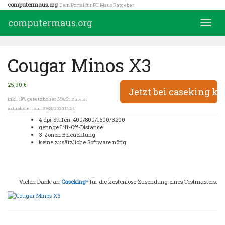
Skip
computermaus.org
Dein Portal für PC Maus Ratgeber
to
computermaus.org
Toggle
main
naviga
content
Cougar Minos X3
25,90 €
Jetzt bei caseking k
inkl. 19% gesetzlicher MwSt.
Zuletzt
aktualisiert am: 30/08/2020 15:24
4 dpi-Stufen: 400/800/1600/3200
geringe Lift-Off-Distance
3-Zonen Beleuchtung
keine zusätzliche Software nötig
Vielen Dank an
Caseking
*
für die kostenlose Zusendung eines Testmusters.