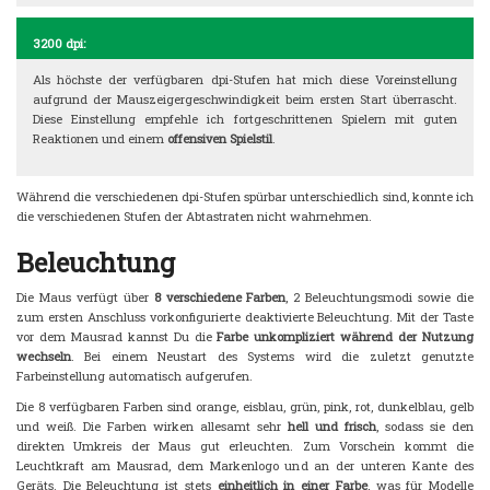
3200 dpi:
Als höchste der verfügbaren dpi-Stufen hat mich diese Voreinstellung
aufgrund der Mauszeigergeschwindigkeit beim ersten Start überrascht.
Diese Einstellung empfehle ich fortgeschrittenen Spielern mit guten
Reaktionen und einem
offensiven Spielstil
.
Während die verschiedenen dpi-Stufen spürbar unterschiedlich sind, konnte ich
die verschiedenen Stufen der Abtastraten nicht wahrnehmen.
Beleuchtung
Die Maus verfügt über
8 verschiedene Farben
, 2 Beleuchtungsmodi sowie die
zum ersten Anschluss vorkonfigurierte deaktivierte Beleuchtung. Mit der Taste
vor dem Mausrad kannst Du die
Farbe unkompliziert während der Nutzung
wechseln
. Bei einem Neustart des Systems wird die zuletzt genutzte
Farbeinstellung automatisch aufgerufen.
Die 8 verfügbaren Farben sind orange, eisblau, grün, pink, rot, dunkelblau, gelb
und weiß. Die Farben wirken allesamt sehr
hell und frisch
, sodass sie den
direkten Umkreis der Maus gut erleuchten. Zum Vorschein kommt die
Leuchtkraft am Mausrad, dem Markenlogo und an der unteren Kante des
Geräts. Die Beleuchtung ist stets
einheitlich in einer Farbe
, was für Modelle