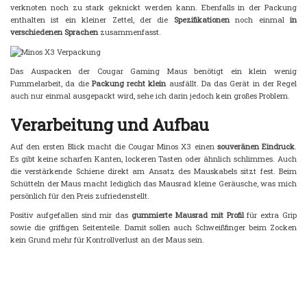
verknoten noch zu stark geknickt werden kann. Ebenfalls in der Packung
enthalten ist ein kleiner Zettel, der die
Spezifikationen
noch einmal
in
verschiedenen Sprachen
zusammenfasst.
Das Auspacken der Cougar Gaming Maus benötigt ein klein wenig
Fummelarbeit, da die
Packung recht klein
ausfällt. Da das Gerät in der Regel
auch nur einmal ausgepackt wird, sehe ich darin jedoch kein großes Problem.
Verarbeitung und Aufbau
Auf den ersten Blick macht die Cougar Minos X3 einen
souveränen Eindruck
.
Es gibt keine scharfen Kanten, lockeren Tasten oder ähnlich schlimmes. Auch
die verstärkende Schiene direkt am Ansatz des Mauskabels sitzt fest. Beim
Schütteln der Maus macht lediglich das Mausrad kleine Geräusche, was mich
persönlich für den Preis zufriedenstellt.
Positiv aufgefallen sind mir das
gummierte Mausrad mit Profil
für extra Grip
sowie die griffigen Seitenteile. Damit sollen auch Schweißfinger beim Zocken
kein Grund mehr für Kontrollverlust an der Maus sein.