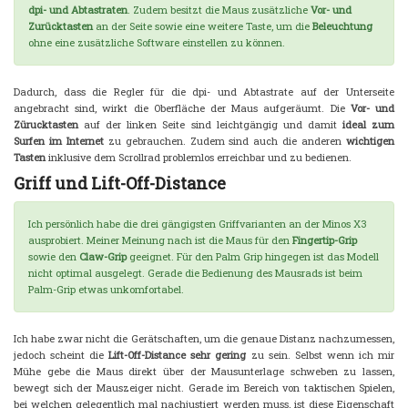
dpi- und Abtastraten
. Zudem besitzt die Maus zusätzliche
Vor- und
Zurücktasten
an der Seite sowie eine weitere Taste, um die
Beleuchtung
ohne eine zusätzliche Software einstellen zu können.
Dadurch, dass die Regler für die dpi- und Abtastrate auf der Unterseite
angebracht sind, wirkt die Oberfläche der Maus aufgeräumt. Die
Vor- und
Zürucktasten
auf der linken Seite sind leichtgängig und damit
ideal zum
Surfen im Internet
zu gebrauchen. Zudem sind auch die anderen
wichtigen
Tasten
inklusive dem Scrollrad problemlos erreichbar und zu bedienen.
Griff und Lift-Off-Distance
Ich persönlich habe die drei gängigsten Griffvarianten an der Minos X3
ausprobiert. Meiner Meinung nach ist die Maus für den
Fingertip-Grip
sowie den
Claw-Grip
geeignet. Für den Palm Grip hingegen ist das Modell
nicht optimal ausgelegt. Gerade die Bedienung des Mausrads ist beim
Palm-Grip etwas unkomfortabel.
Ich habe zwar nicht die Gerätschaften, um die genaue Distanz nachzumessen,
jedoch scheint die
Lift-Off-Distance sehr gering
zu sein. Selbst wenn ich mir
Mühe gebe die Maus direkt über der Mausunterlage schweben zu lassen,
bewegt sich der Mauszeiger nicht. Gerade im Bereich von taktischen Spielen,
bei welchen gelegentlich mal nachjustiert werden muss, ist diese Eigenschaft